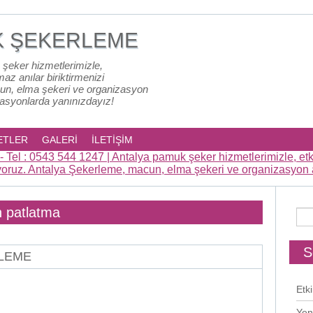
K ŞEKERLEME
 şeker hizmetlerimizle,
lmaz anılar biriktirmenizi
un, elma şekeri ve organizasyon
zasyonlarda yanınızdayız!
ETLER
GALERİ
İLETİŞİM
n patlatma
S
RLEME
Etki
Yen