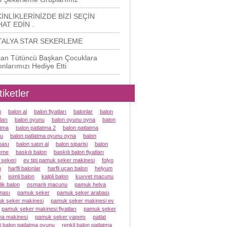
İNLİKLERİNİZDE BİZİ SEÇİN
AT EDİN .
TALYA STAR SEKERLEME
an Tütüncü Başkan Çocuklara
onlarımızı Hediye Etti
tiketler
n
balon al
balon fiyatları
balonlar
balon
ları
balon oyunu
balon oyunu oyna
balon
atma
balon patlatma 2
balon patlatma
u
balon patlatma oyunu oyna
balon
ası
balon satın al
balon siparişi
balon
eme
baskılı balon
baskılı balon fiyatları
 şekeri
ev tipi pamuk şeker makinesi
folyo
n
harfli balonlar
harfli uçan balon
helyum
n
isimli balon
kalpli balon
kuvvet macunu
lik balon
osmanlı macunu
pamuk helva
nası
pamuk şeker
pamuk şeker arabası
k şeker makinesi
pamuk şeker makinesi ev
pamuk şeker makinesi fiyatları
pamuk şeker
a makinesi
pamuk şeker yapımı
patlat
li balon patlatma oyunu
renkli balon patlatma