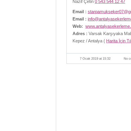
Nazif Çetin
0 543 544 12 47
Email :
starpamukseker07@g
Email :
info@antalyasekerle
Web:
www.antalyasekerleme
Adres :
Varsak Karşıyaka Maha
Kepez / Antalya (
Harita İçin T
7 Ocak 2019 at 15:32
No c