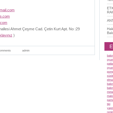
ETK
mail.com
RAH
me.com
AN
.com
llesi Ahmet Çeşme Cad. Çetin Kurt Apt. No :29
Hak
Bal
ıklayınız
)
E
omments
admin
balo
oyun
patl
oyun
pomp
süsl
elma
balo
balo
meta
maki
pamu
tipi
yapm
renk