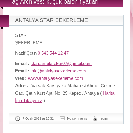
Tag Archives: küçük balon fiyatları
ANTALYA STAR SEKERLEME
STAR
ŞEKERLEME
Nazif Çetin
0 543 544 12 47
Email :
starpamukseker07@gmail.com
Email :
info@antalyasekerleme.com
Web:
www.antalyasekerleme.com
Adres :
Varsak Karşıyaka Mahallesi Ahmet Çeşme
Cad. Çetin Kurt Apt. No :29 Kepez / Antalya (
Harita
İçin Tıklayınız
)
7 Ocak 2019 at 15:32
No comments
admin