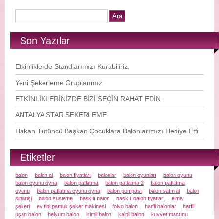
Son Yazılar
Etkinliklerde Standlarımızı Kurabiliriz.
Yeni Şekerleme Gruplarımız
ETKİNLİKLERİNİZDE BİZİ SEÇİN RAHAT EDİN .
ANTALYA STAR SEKERLEME
Hakan Tütüncü Başkan Çocuklara Balonlarımızı Hediye Etti
Etiketler
balon
balon al
balon fiyatları
balonlar
balon oyunları
balon oyunu
balon oyunu oyna
balon patlatma
balon patlatma 2
balon patlatma
oyunu
balon patlatma oyunu oyna
balon pompası
balon satın al
balon
siparişi
balon süsleme
baskılı balon
baskılı balon fiyatları
elma
şekeri
ev tipi pamuk şeker makinesi
folyo balon
harfli balonlar
harfli
uçan balon
helyum balon
isimli balon
kalpli balon
kuvvet macunu