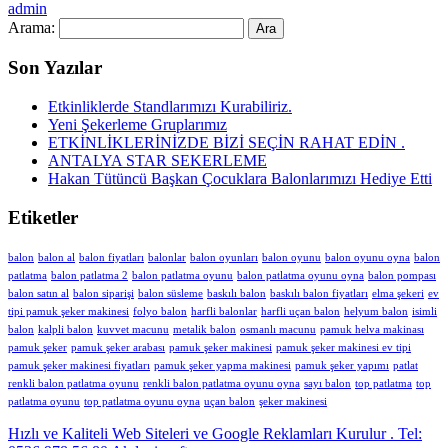
admin
Arama:
Son Yazılar
Etkinliklerde Standlarımızı Kurabiliriz.
Yeni Şekerleme Gruplarımız
ETKİNLİKLERİNİZDE BİZİ SEÇİN RAHAT EDİN .
ANTALYA STAR SEKERLEME
Hakan Tütüncü Başkan Çocuklara Balonlarımızı Hediye Etti
Etiketler
balon
balon al
balon fiyatları
balonlar
balon oyunları
balon oyunu
balon oyunu oyna
balon
patlatma
balon patlatma 2
balon patlatma oyunu
balon patlatma oyunu oyna
balon pompası
balon satın al
balon siparişi
balon süsleme
baskılı balon
baskılı balon fiyatları
elma şekeri
ev
tipi pamuk şeker makinesi
folyo balon
harfli balonlar
harfli uçan balon
helyum balon
isimli
balon
kalpli balon
kuvvet macunu
metalik balon
osmanlı macunu
pamuk helva makinası
pamuk şeker
pamuk şeker arabası
pamuk şeker makinesi
pamuk şeker makinesi ev tipi
pamuk şeker makinesi fiyatları
pamuk şeker yapma makinesi
pamuk şeker yapımı
patlat
renkli balon patlatma oyunu
renkli balon patlatma oyunu oyna
sayı balon
top patlatma
top
patlatma oyunu
top patlatma oyunu oyna
uçan balon
şeker makinesi
Hızlı ve Kaliteli Web Siteleri ve Google Reklamları Kurulur . Tel: