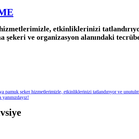
EME
izmetlerimizle, etkinliklerinizi tatlandırı
ma şekeri ve organizasyon alanındaki tecrü
vsiye