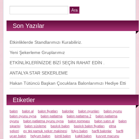
Son Yazılar
Etkinliklerde Standlarımızı Kurabiliriz.
Yeni Şekerleme Gruplarımız
ETKİNLİKLERİNİZDE BİZİ SEÇİN RAHAT EDİN .
ANTALYA STAR SEKERLEME
Hakan Tütüncü Başkan Çocuklara Balonlarımızı Hediye Etti
Etiketler
balon
balon al
balon fiyatları
balonlar
balon oyunları
balon oyunu
balon oyunu oyna
balon patlatma
balon patlatma 2
balon patlatma
oyunu
balon patlatma oyunu oyna
balon pompası
balon satın al
balon
siparişi
balon süsleme
baskılı balon
baskılı balon fiyatları
elma
şekeri
ev tipi pamuk şeker makinesi
folyo balon
harfli balonlar
harfli
uçan balon
helyum balon
isimli balon
kalpli balon
kuvvet macunu