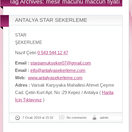
Tag Archives: mesir macunu maccun fiyatı
ANTALYA STAR SEKERLEME
STAR
ŞEKERLEME
Nazif Çetin
0 543 544 12 47
Email :
starpamukseker07@gmail.com
Email :
info@antalyasekerleme.com
Web:
www.antalyasekerleme.com
Adres :
Varsak Karşıyaka Mahallesi Ahmet Çeşme
Cad. Çetin Kurt Apt. No :29 Kepez / Antalya (
Harita
İçin Tıklayınız
)
7 Ocak 2019 at 15:32
No comments
admin