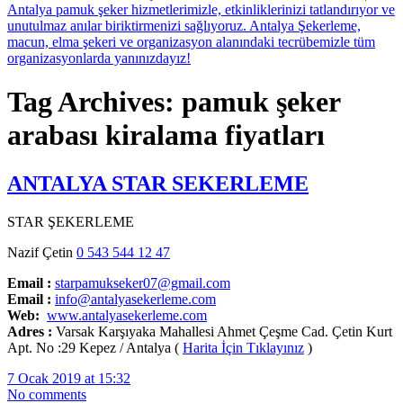
Tag Archives: pamuk şeker
arabası kiralama fiyatları
ANTALYA STAR SEKERLEME
STAR ŞEKERLEME
Nazif Çetin
0 543 544 12 47
Email :
starpamukseker07@gmail.com
Email :
info@antalyasekerleme.com
Web:
www.antalyasekerleme.com
Adres :
Varsak Karşıyaka Mahallesi Ahmet Çeşme Cad. Çetin Kurt
Apt. No :29 Kepez / Antalya (
Harita İçin Tıklayınız
)
7 Ocak 2019 at 15:32
No comments