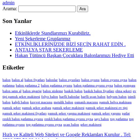
admin
Arama:
Son Yazılar
Etkinliklerde Standlarımızı Kurabiliriz.
Yeni Şekerleme Gruplarımız
ETKİNLİKLERİNİZDE BİZİ SEÇİN RAHAT EDİN .
ANTALYA STAR SEKERLEME
Hakan Tütüncü Başkan Çocuklara Balonlarımızı Hediye Etti
Etiketler
balon
balon al
balon fiyatları
balonlar
balon oyunları
balon oyunu
balon oyunu oyna
balon
patlatma
balon patlatma 2
balon patlatma oyunu
balon patlatma oyunu oyna
balon pompası
balon satın al
balon siparişi
balon süsleme
baskılı balon
baskılı balon fiyatları
elma şekeri
ev
tipi pamuk şeker makinesi
folyo balon
harfli balonlar
harfli uçan balon
helyum balon
isimli
balon
kalpli balon
kuvvet macunu
metalik balon
osmanlı macunu
pamuk helva makinası
pamuk şeker
pamuk şeker arabası
pamuk şeker makinesi
pamuk şeker makinesi ev tipi
pamuk şeker makinesi fiyatları
pamuk şeker yapma makinesi
pamuk şeker yapımı
patlat
renkli balon patlatma oyunu
renkli balon patlatma oyunu oyna
sayı balon
top patlatma
top
patlatma oyunu
top patlatma oyunu oyna
uçan balon
şeker makinesi
Hızlı ve Kaliteli Web Siteleri ve Google Reklamları Kurulur . Tel: