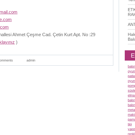
ETK
mail.com
RAH
me.com
AN
.com
llesi Ahmet Çeşme Cad. Çetin Kurt Apt. No :29
Hak
Bal
ıklayınız
)
E
omments
admin
balo
oyun
patl
oyun
pomp
süsl
elma
balo
balo
meta
maki
pamu
tipi
yapm
renk