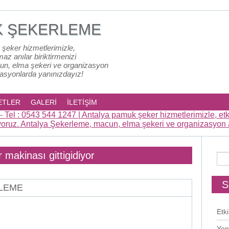
K ŞEKERLEME
 şeker hizmetlerimizle,
lmaz anılar biriktirmenizi
un, elma şekeri ve organizasyon
zasyonlarda yanınızdayız!
ETLER
GALERİ
İLETİŞİM
makinası gittigidiyor
S
RLEME
Etki
Yen