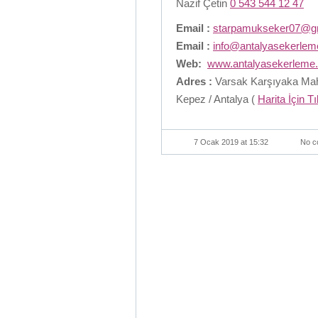
Nazif Çetin
0 543 544 12 47
Email :
starpamukseker07@g
Email :
info@antalyasekerle
Web:
www.antalyasekerleme
Adres :
Varsak Karşıyaka Maha
Kepez / Antalya (
Harita İçin T
7 Ocak 2019 at 15:32
No c