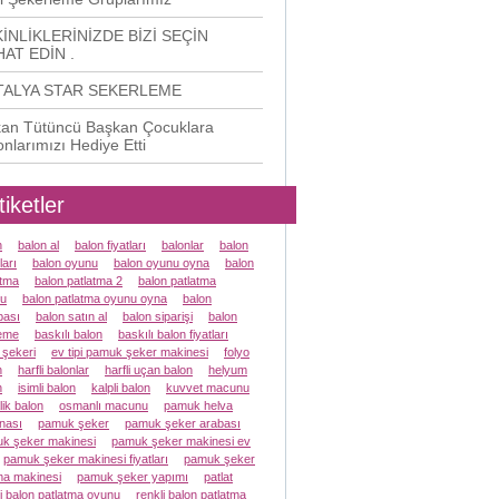
İNLİKLERİNİZDE BİZİ SEÇİN
AT EDİN .
TALYA STAR SEKERLEME
an Tütüncü Başkan Çocuklara
onlarımızı Hediye Etti
tiketler
n
balon al
balon fiyatları
balonlar
balon
ları
balon oyunu
balon oyunu oyna
balon
atma
balon patlatma 2
balon patlatma
u
balon patlatma oyunu oyna
balon
ası
balon satın al
balon siparişi
balon
eme
baskılı balon
baskılı balon fiyatları
 şekeri
ev tipi pamuk şeker makinesi
folyo
n
harfli balonlar
harfli uçan balon
helyum
n
isimli balon
kalpli balon
kuvvet macunu
lik balon
osmanlı macunu
pamuk helva
nası
pamuk şeker
pamuk şeker arabası
k şeker makinesi
pamuk şeker makinesi ev
pamuk şeker makinesi fiyatları
pamuk şeker
a makinesi
pamuk şeker yapımı
patlat
li balon patlatma oyunu
renkli balon patlatma