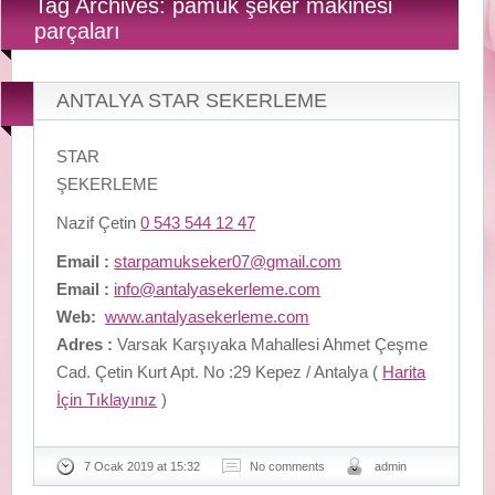
Tag Archives: pamuk şeker makinesi
parçaları
ANTALYA STAR SEKERLEME
STAR
ŞEKERLEME
Nazif Çetin
0 543 544 12 47
Email :
starpamukseker07@gmail.com
Email :
info@antalyasekerleme.com
Web:
www.antalyasekerleme.com
Adres :
Varsak Karşıyaka Mahallesi Ahmet Çeşme
Cad. Çetin Kurt Apt. No :29 Kepez / Antalya (
Harita
İçin Tıklayınız
)
7 Ocak 2019 at 15:32
No comments
admin