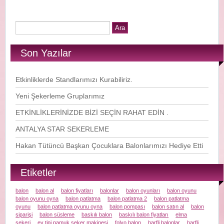
Son Yazılar
Etkinliklerde Standlarımızı Kurabiliriz.
Yeni Şekerleme Gruplarımız
ETKİNLİKLERİNİZDE BİZİ SEÇİN RAHAT EDİN .
ANTALYA STAR SEKERLEME
Hakan Tütüncü Başkan Çocuklara Balonlarımızı Hediye Etti
Etiketler
balon
balon al
balon fiyatları
balonlar
balon oyunları
balon oyunu
balon oyunu oyna
balon patlatma
balon patlatma 2
balon patlatma
oyunu
balon patlatma oyunu oyna
balon pompası
balon satın al
balon
siparişi
balon süsleme
baskılı balon
baskılı balon fiyatları
elma
şekeri
ev tipi pamuk şeker makinesi
folyo balon
harfli balonlar
harfli