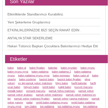
Son Yazılar
Etkinliklerde Standlarımızı Kurabiliriz.
Yeni Şekerleme Gruplarımız
ETKİNLİKLERİNİZDE BİZİ SEÇİN RAHAT EDİN .
ANTALYA STAR SEKERLEME
Hakan Tütüncü Başkan Çocuklara Balonlarımızı Hediye Etti
Etiketler
balon
balon al
balon fiyatları
balonlar
balon oyunları
balon oyunu
balon oyunu oyna
balon patlatma
balon patlatma 2
balon patlatma
oyunu
balon patlatma oyunu oyna
balon pompası
balon satın al
balon
siparişi
balon süsleme
baskılı balon
baskılı balon fiyatları
elma
şekeri
ev tipi pamuk şeker makinesi
folyo balon
harfli balonlar
harfli
uçan balon
helyum balon
isimli balon
kalpli balon
kuvvet macunu
metalik balon
osmanlı macunu
pamuk helva makinası
pamuk şeker
pamuk şeker arabası
pamuk şeker makinesi
pamuk şeker makinesi ev
tipi
pamuk şeker makinesi fiyatları
pamuk şeker yapma makinesi
pamuk
şeker yapımı
patlat
renkli balon patlatma oyunu
renkli balon patlatma
oyunu oyna
sayı balon
top patlatma
top patlatma oyunu
top patlatma