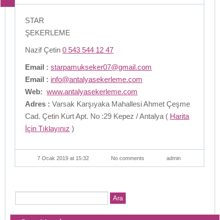
STAR
ŞEKERLEME
Nazif Çetin
0 543 544 12 47
Email :
starpamukseker07@gmail.com
Email :
info@antalyasekerleme.com
Web:
www.antalyasekerleme.com
Adres :
Varsak Karşıyaka Mahallesi Ahmet Çeşme
Cad. Çetin Kurt Apt. No :29 Kepez / Antalya (
Harita
İçin Tıklayınız
)
7 Ocak 2019 at 15:32
No comments
admin