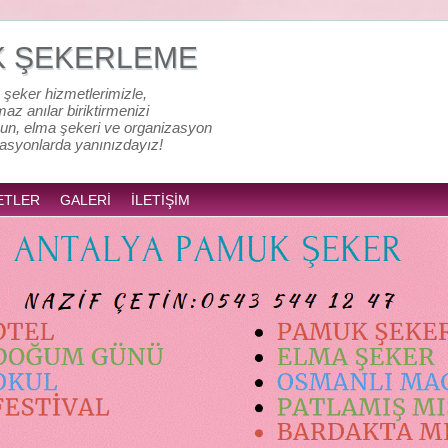
K ŞEKERLEME
 şeker hizmetlerimizle,
lmaz anılar biriktirmenizi
un, elma şekeri ve organizasyon
zasyonlarda yanınızdayız!
ETLER
GALERİ
İLETİŞİM