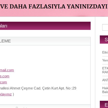
ları
S
RLEME
Etki
Yen
ETK
mail.com
RAH
me.com
AN
.com
llesi Ahmet Çeşme Cad. Çetin Kurt Apt. No :29
Hak
Bal
ıklayınız
)
E