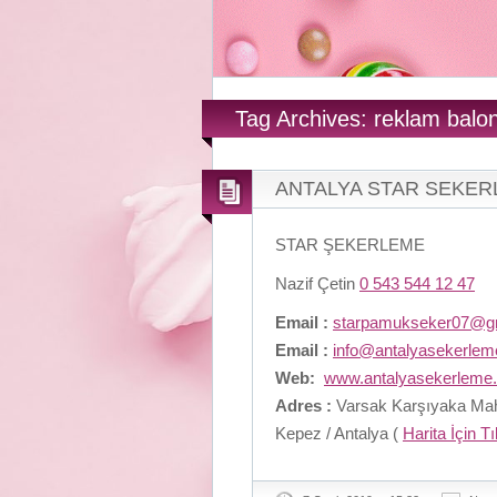
Tag Archives: reklam balon
ANTALYA STAR SEKE
STAR ŞEKERLEME
Nazif Çetin
0 543 544 12 47
Email :
starpamukseker07@g
Email :
info@antalyasekerle
Web:
www.antalyasekerleme
Adres :
Varsak Karşıyaka Maha
Kepez / Antalya (
Harita İçin T