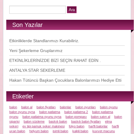
Son Yazılar
Etkinliklerde Standlarımızı Kurabiliriz.
Yeni Şekerleme Gruplarımız
ETKİNLİKLERİNİZDE BİZİ SEÇİN RAHAT EDİN .
ANTALYA STAR SEKERLEME
Hakan Tütüncü Başkan Çocuklara Balonlarımızı Hediye Etti
Etiketler
balon
balon al
balon fiyatları
balonlar
balon oyunları
balon oyunu
balon oyunu oyna
balon patlatma
balon patlatma 2
balon patlatma
oyunu
balon patlatma oyunu oyna
balon pompası
balon satın al
balon
siparişi
balon süsleme
baskılı balon
baskılı balon fiyatları
elma
şekeri
ev tipi pamuk şeker makinesi
folyo balon
harfli balonlar
harfli
uçan balon
helyum balon
isimli balon
kalpli balon
kuvvet macunu