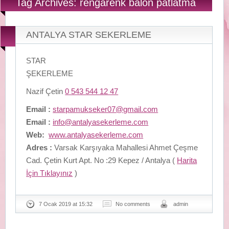
Tag Archives: rengarenk balon patlatma
ANTALYA STAR SEKERLEME
STAR
ŞEKERLEME
Nazif Çetin
0 543 544 12 47
Email :
starpamukseker07@gmail.com
Email :
info@antalyasekerleme.com
Web:
www.antalyasekerleme.com
Adres :
Varsak Karşıyaka Mahallesi Ahmet Çeşme
Cad. Çetin Kurt Apt. No :29 Kepez / Antalya (
Harita
İçin Tıklayınız
)
7 Ocak 2019 at 15:32
No comments
admin