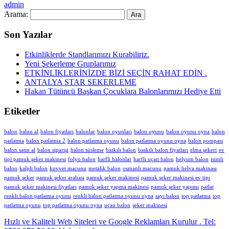
admin
Arama:
Son Yazılar
Etkinliklerde Standlarımızı Kurabiliriz.
Yeni Şekerleme Gruplarımız
ETKİNLİKLERİNİZDE BİZİ SEÇİN RAHAT EDİN .
ANTALYA STAR SEKERLEME
Hakan Tütüncü Başkan Çocuklara Balonlarımızı Hediye Etti
Etiketler
balon
balon al
balon fiyatları
balonlar
balon oyunları
balon oyunu
balon oyunu oyna
balon
patlatma
balon patlatma 2
balon patlatma oyunu
balon patlatma oyunu oyna
balon pompası
balon satın al
balon siparişi
balon süsleme
baskılı balon
baskılı balon fiyatları
elma şekeri
ev
tipi pamuk şeker makinesi
folyo balon
harfli balonlar
harfli uçan balon
helyum balon
isimli
balon
kalpli balon
kuvvet macunu
metalik balon
osmanlı macunu
pamuk helva makinası
pamuk şeker
pamuk şeker arabası
pamuk şeker makinesi
pamuk şeker makinesi ev tipi
pamuk şeker makinesi fiyatları
pamuk şeker yapma makinesi
pamuk şeker yapımı
patlat
renkli balon patlatma oyunu
renkli balon patlatma oyunu oyna
sayı balon
top patlatma
top
patlatma oyunu
top patlatma oyunu oyna
uçan balon
şeker makinesi
Hızlı ve Kaliteli Web Siteleri ve Google Reklamları Kurulur . Tel: