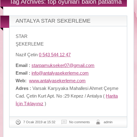
Tag Archives: top oyunları balon patlatma
ANTALYA STAR SEKERLEME
STAR
ŞEKERLEME
Nazif Çetin
0 543 544 12 47
Email :
starpamukseker07@gmail.com
Email :
info@antalyasekerleme.com
Web:
www.antalyasekerleme.com
Adres :
Varsak Karşıyaka Mahallesi Ahmet Çeşme
Cad. Çetin Kurt Apt. No :29 Kepez / Antalya (
Harita
İçin Tıklayınız
)
7 Ocak 2019 at 15:32
No comments
admin