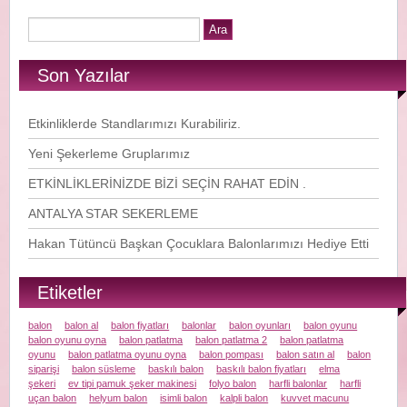
Son Yazılar
Etkinliklerde Standlarımızı Kurabiliriz.
Yeni Şekerleme Gruplarımız
ETKİNLİKLERİNİZDE BİZİ SEÇİN RAHAT EDİN .
ANTALYA STAR SEKERLEME
Hakan Tütüncü Başkan Çocuklara Balonlarımızı Hediye Etti
Etiketler
balon
balon al
balon fiyatları
balonlar
balon oyunları
balon oyunu
balon oyunu oyna
balon patlatma
balon patlatma 2
balon patlatma
oyunu
balon patlatma oyunu oyna
balon pompası
balon satın al
balon
siparişi
balon süsleme
baskılı balon
baskılı balon fiyatları
elma
şekeri
ev tipi pamuk şeker makinesi
folyo balon
harfli balonlar
harfli
uçan balon
helyum balon
isimli balon
kalpli balon
kuvvet macunu