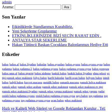
admin
Arama:
Son Yazılar
Etkinliklerde Standlarımızı Kurabiliriz.
Yeni Şekerleme Gruplarımız
ETKİNLİKLERİNİZDE BİZİ SEÇİN RAHAT EDİN .
ANTALYA STAR SEKERLEME
Hakan Tütüncü Başkan Çocuklara Balonlarımızı Hediye Etti
Etiketler
balon
balon al
balon fiyatları
balonlar
balon oyunları
balon oyunu
balon oyunu oyna
balon
patlatma
balon patlatma 2
balon patlatma oyunu
balon patlatma oyunu oyna
balon pompası
balon satın al
balon siparişi
balon süsleme
baskılı balon
baskılı balon fiyatları
elma şekeri
ev
tipi pamuk şeker makinesi
folyo balon
harfli balonlar
harfli uçan balon
helyum balon
isimli
balon
kalpli balon
kuvvet macunu
metalik balon
osmanlı macunu
pamuk helva makinası
pamuk şeker
pamuk şeker arabası
pamuk şeker makinesi
pamuk şeker makinesi ev tipi
pamuk şeker makinesi fiyatları
pamuk şeker yapma makinesi
pamuk şeker yapımı
patlat
renkli balon patlatma oyunu
renkli balon patlatma oyunu oyna
sayı balon
top patlatma
top
patlatma oyunu
top patlatma oyunu oyna
uçan balon
şeker makinesi
Hızlı ve Kaliteli Web Siteleri ve Google Reklamları Kurulur . Tel: