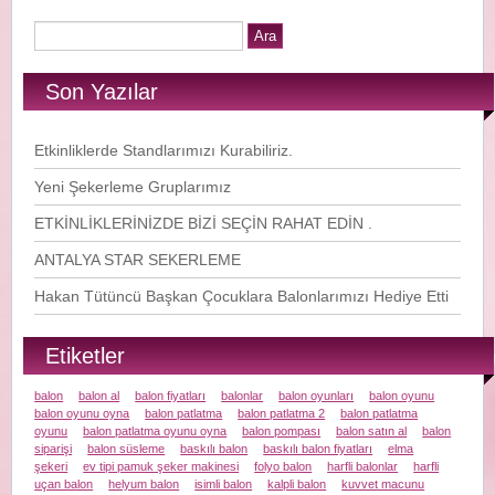
Son Yazılar
Etkinliklerde Standlarımızı Kurabiliriz.
Yeni Şekerleme Gruplarımız
ETKİNLİKLERİNİZDE BİZİ SEÇİN RAHAT EDİN .
ANTALYA STAR SEKERLEME
Hakan Tütüncü Başkan Çocuklara Balonlarımızı Hediye Etti
Etiketler
balon
balon al
balon fiyatları
balonlar
balon oyunları
balon oyunu
balon oyunu oyna
balon patlatma
balon patlatma 2
balon patlatma
oyunu
balon patlatma oyunu oyna
balon pompası
balon satın al
balon
siparişi
balon süsleme
baskılı balon
baskılı balon fiyatları
elma
şekeri
ev tipi pamuk şeker makinesi
folyo balon
harfli balonlar
harfli
uçan balon
helyum balon
isimli balon
kalpli balon
kuvvet macunu