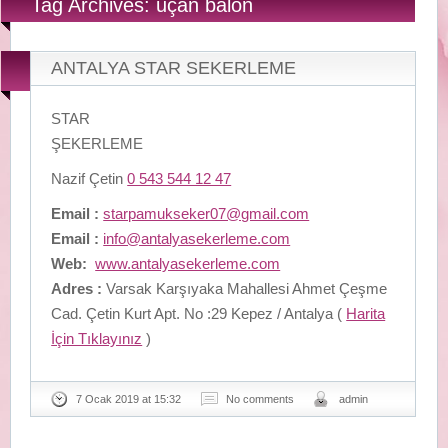
Tag Archives: uçan balon
ANTALYA STAR SEKERLEME
STAR
ŞEKERLEME
Nazif Çetin
0 543 544 12 47
Email :
starpamukseker07@gmail.com
Email :
info@antalyasekerleme.com
Web:
www.antalyasekerleme.com
Adres :
Varsak Karşıyaka Mahallesi Ahmet Çeşme
Cad. Çetin Kurt Apt. No :29 Kepez / Antalya (
Harita
İçin Tıklayınız
)
7 Ocak 2019 at 15:32
No comments
admin