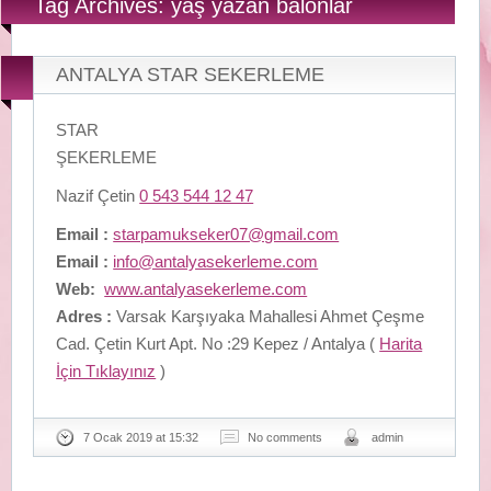
Tag Archives: yaş yazan balonlar
ANTALYA STAR SEKERLEME
STAR
ŞEKERLEME
Nazif Çetin
0 543 544 12 47
Email :
starpamukseker07@gmail.com
Email :
info@antalyasekerleme.com
Web:
www.antalyasekerleme.com
Adres :
Varsak Karşıyaka Mahallesi Ahmet Çeşme
Cad. Çetin Kurt Apt. No :29 Kepez / Antalya (
Harita
İçin Tıklayınız
)
7 Ocak 2019 at 15:32
No comments
admin