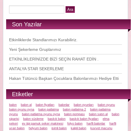
Son Yazılar
Etkinliklerde Standlarımızı Kurabiliriz.
Yeni Şekerleme Gruplarımız
ETKİNLİKLERİNİZDE BİZİ SEÇİN RAHAT EDİN .
ANTALYA STAR SEKERLEME
Hakan Tütüncü Başkan Çocuklara Balonlarımızı Hediye Etti
Etiketler
balon
balon al
balon fiyatları
balonlar
balon oyunları
balon oyunu
balon oyunu oyna
balon patlatma
balon patlatma 2
balon patlatma
oyunu
balon patlatma oyunu oyna
balon pompası
balon satın al
balon
siparişi
balon süsleme
baskılı balon
baskılı balon fiyatları
elma
şekeri
ev tipi pamuk şeker makinesi
folyo balon
harfli balonlar
harfli
uçan balon
helyum balon
isimli balon
kalpli balon
kuvvet macunu