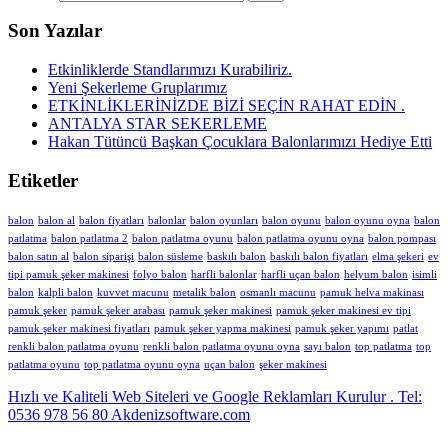
Son Yazılar
Etkinliklerde Standlarımızı Kurabiliriz.
Yeni Şekerleme Gruplarımız
ETKİNLİKLERİNİZDE BİZİ SEÇİN RAHAT EDİN .
ANTALYA STAR SEKERLEME
Hakan Tütüncü Başkan Çocuklara Balonlarımızı Hediye Etti
Etiketler
balon
balon al
balon fiyatları
balonlar
balon oyunları
balon oyunu
balon oyunu oyna
balon
patlatma
balon patlatma 2
balon patlatma oyunu
balon patlatma oyunu oyna
balon pompası
balon satın al
balon siparişi
balon süsleme
baskılı balon
baskılı balon fiyatları
elma şekeri
ev
tipi pamuk şeker makinesi
folyo balon
harfli balonlar
harfli uçan balon
helyum balon
isimli
balon
kalpli balon
kuvvet macunu
metalik balon
osmanlı macunu
pamuk helva makinası
pamuk şeker
pamuk şeker arabası
pamuk şeker makinesi
pamuk şeker makinesi ev tipi
pamuk şeker makinesi fiyatları
pamuk şeker yapma makinesi
pamuk şeker yapımı
patlat
renkli balon patlatma oyunu
renkli balon patlatma oyunu oyna
sayı balon
top patlatma
top
patlatma oyunu
top patlatma oyunu oyna
uçan balon
şeker makinesi
Hızlı ve Kaliteli Web Siteleri ve Google Reklamları Kurulur . Tel:
0536 978 56 80 Akdenizsoftware.com